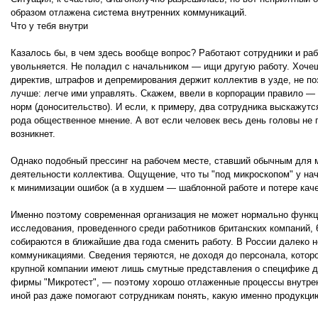
образом отлажена система внутренних коммуникаций.
Что у тебя внутри
Казалось бы, в чем здесь вообще вопрос? Работают сотрудники и раб
увольняется. Не поладил с начальником — ищи другую работу. Хочеш
директив, штрафов и депремирования держит коллектив в узде, не по
лучше: легче ими управлять. Скажем, ввели в корпорации правило —
норм (доносительство). И если, к примеру, два сотрудника выскажутс
рода общественное мнение. А вот если человек весь день головы не п
возникнет.
Однако подобный прессинг на рабочем месте, ставший обычным для м
деятельности коллектива. Ощущение, что ты "под микроскопом" у на
к минимизации ошибок (а в худшем — шаблонной работе и потере каче
Именно поэтому современная организация не может нормально функц
исследования, проведенного среди работников британских компаний, 
собираются в ближайшие два года сменить работу. В России далеко 
коммуникациями. Сведения теряются, не доходя до персонала, котор
крупной компании имеют лишь смутные представления о специфике д
фирмы "Микротест", — поэтому хорошо отлаженные процессы внутре
иной раз даже помогают сотрудникам понять, какую именно продукци