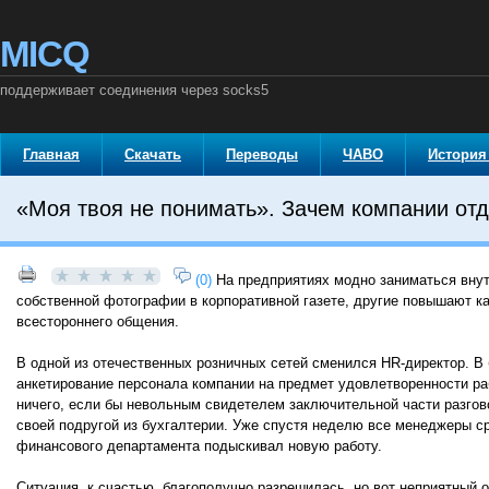
MICQ
поддерживает соединения через socks5
Главная
Скачать
Переводы
ЧАВО
История
«Моя твоя не понимать». Зачем компании отд
(0)
На предприятиях модно заниматься внут
собственной фотографии в корпоративной газете, другие повышают 
всестороннего общения.
В одной из отечественных розничных сетей сменился HR-директор. В
анкетирование персонала компании на предмет удовлетворенности ра
ничего, если бы невольным свидетелем заключительной части разгов
своей подругой из бухгалтерии. Уже спустя неделю все менеджеры с
финансового департамента подыскивал новую работу.
Ситуация, к счастью, благополучно разрешилась, но вот неприятный о