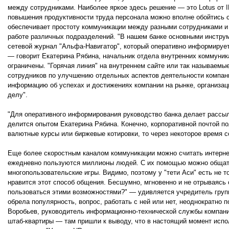
между сотрудниками. Наиболее яркое здесь решение — это Lotus от I
повышения продуктивности труда персонала можно вполне обойтись с
обеспечивает простоту коммуникации между разными сотрудниками и 
работе различных подразделений. "В нашем банке основными инстру
сетевой журнал "Альфа-Навигатор", который оперативно информирует
— говорит Екатерина Рябина, начальник отдела внутренних коммуника
ограничены. "Горячая линия" на внутреннем сайте или так называемы
сотрудников по улучшению отдельных аспектов деятельности компан
информацию об успехах и достижениях компании на рынке, организац
делу".
"Для оперативного информирования руководство банка делает рассы
делится опытом Екатерина Рябина. Конечно, корпоративной почтой п
валютные курсы или биржевые котировки, то через некоторое время с
Еще более скоростным каналом коммуникации можно считать интернет-
ежедневно пользуются миллионы людей. С их помощью можно общать
многопользовательские игры. Видимо, поэтому у "тети Аси" есть не т
нравится этот способ общения. Бесшумно, мгновенно и не отрываяс
пользоваться этими возможностями?" — удивляется учредитель группы
обрела популярность, вопрос, работать с ней или нет, неоднократно
Воробьев, руководитель информационно-технической службы компани
штаб-квартиры — там пришли к выводу, что в настоящий момент испо