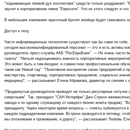
"поднимающих боевой дух коллектива" средств только раздражает. 
звучит в корпоративном гимне "Евросети". Что из этого следует и чт
В небольших компаниях красочный буклет вообще будет смахивать на
Доступ к телу.
Часто информационные технологии существуют как бы сами по себе, 
сегодня высококвалифицированный персонал — это и есть активы ком
руководитель пресс-службы АКБ "РосЕвроБанк". — Но очень часто бы
газеты". "Нельзя недооценивать важность корпоративных мероприяти
Это может быть и тим-билдинг, и совместное профессиональное обуче
такие как Новый год". "Позитивное восприятие своих предприятий и
мастерства, спартакиад, корпоративных праздников, социально знач
медицины)", — рассказывает Елена Абрамова, директор по связям с
"Продвинутые руководители проводят не только регулярные летучки 
смертными". Так, президент "САН Интербрю" Джо Стрелл ежемесячно п
завода и по одному служащему от каждого бизнес-юнита продаж). "В
президенту. Через некоторое время вопросы — ответы публикуются
каждом подразделении компании. Встречи проводятся в пятницу, что
мы оплачиваем и проживание, и дорогу", — рассказывает Любовь Ел