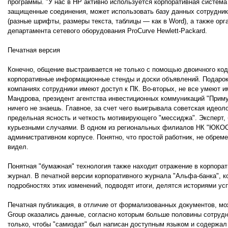
программы. "У нас в HP активно используется корпоративная система
защищенные соединения, может использовать базу данных сотрудников
(разные шрифты, размеры текста, таблицы — как в Word), а также ор
департамента сетевого оборудования ProCurve Hewlett-Packard.
Печатная версия
Конечно, общение выстраивается не только с помощью двоичного код
корпоративные информационные стенды и доски объявлений. Подарок и
компаниях сотрудники имеют доступ к ПК. Во-вторых, не все умеют 
Мандрова, президент агентства инвестиционных коммуникаций "Приму
ничего не знаешь. Главное, за счет чего выигрывала советская идеоло
предельная ясность и четкость мотивирующего "мессиджа". Эксперт, 
курьезными случаями. В одном из региональных филиалов НК "ЮКОС"
административном корпусе. Понятно, что простой работник, не обреме
видел.
Понятная "бумажная" технология также находит отражение в корпорат
журнал. В печатной версии корпоративного журнала "Альфа-банка", к
подробностях этих изменений, подводят итоги, делятся историями усп
Печатная публикация, в отличие от формализованных документов, м
Group оказались данные, согласно которым больше половины сотруд
только, чтобы "самиздат" был написан доступным языком и содержал