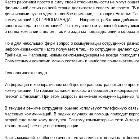
Часто работники просто в силу своей стеснительности не могут общ
филиальной сетью по всей стране достигается совсем не просто. "В
дивизионами нужно уделять особое внимание, — говорит Наталья Пан
коммуникаций ЦКТ "PRОПАГАНДА". — Например, работники добывающ
своего завода, а не компании". Поэтому залогом успешной коммуни
о целях компании в целом, так и о задачах подразделений и сферах 
Но и для небольших фирм вопрос о коммуникации сотрудников разных
информированности часто получается так, что сотрудники делают од
Трейвиш. — Например, новым сейлз-менеджерам не всегда приходит в 
Совместными усилиями можно составить и наиболее привлекательное
Технологическое чудо
Информация в корпоративном сообществе распространяется не прост
коммуникаций. По горизонтальной плоскости передается информация
"верхи" с "низами". При этом скорость движения коммуникационных п
В текущем режиме сотрудники обычно используют телефонную связь. 
массовых коммуникаций. В редких случаях на помощь приходит корпо
второй еще мало кому доступен. Поэтому компьютерные сети Интернет
технологиях) все еще вне конкуренции.
Часть компаний, особенно крупные, устанавливают целые платформы