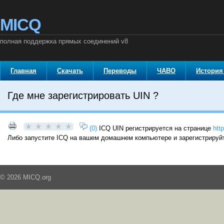
MICQ
полная поддержка прямых соединений v8
Главная
Скачать
Переводы
ЧАВО
История
Где мне зарегистрировать UIN ?
(0)
ICQ UIN регистрируется на странице
htt
Либо запустите ICQ на вашем домашнем компьютере и зарегистрируйт
© 2026 MICQ.org