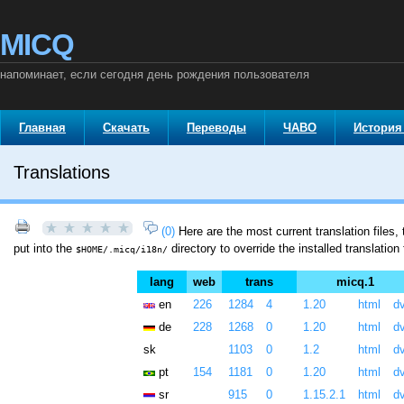
MICQ
напоминает, если сегодня день рождения пользователя
Главная
Скачать
Переводы
ЧАВО
История
Translations
(0)
Here are the most current translation files
put into the
directory to override the installed translati
$HOME/.micq/i18n/
lang
web
trans
micq.1
en
226
1284
4
1.20
html
dv
de
228
1268
0
1.20
html
dv
sk
1103
0
1.2
html
dv
pt
154
1181
0
1.20
html
dv
sr
915
0
1.15.2.1
html
dv