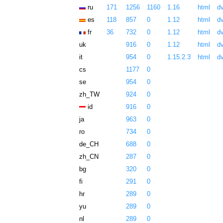
ru
171
1256
1160
1.16
html
dv
es
118
857
0
1.12
html
dv
fr
36
732
0
1.12
html
dv
uk
916
0
1.12
html
dv
it
954
0
1.15.2.3
html
dv
cs
1177
0
se
954
0
zh_TW
924
0
id
916
0
ja
963
0
ro
734
0
de_CH
688
0
zh_CN
287
0
bg
320
0
fi
291
0
hr
289
0
yu
289
0
nl
289
0