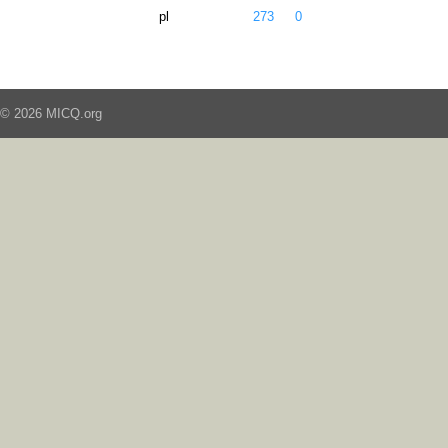
pl
273
0
© 2026 MICQ.org