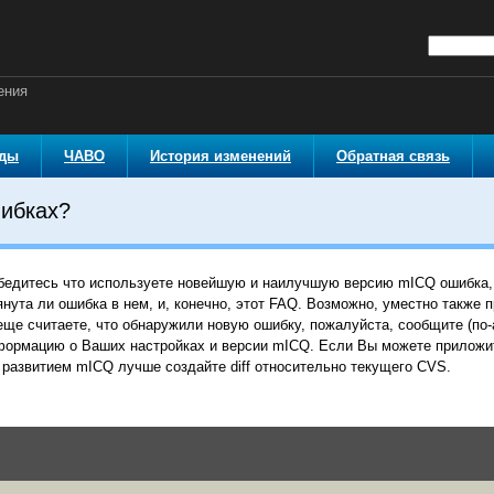
ения
оды
ЧАВО
История изменений
Обратная связь
шибках?
бедитесь что используете новейшую и наилучшую версию mICQ ошибка, 
янута ли ошибка в нем, и, конечно, этот FAQ. Возможно, уместно также 
еще считаете, что обнаружили новую ошибку, пожалуйста, сообщите (по
ормацию о Ваших настройках и версии mICQ. Если Вы можете приложить
 развитием mICQ лучше создайте diff относительно текущего CVS.