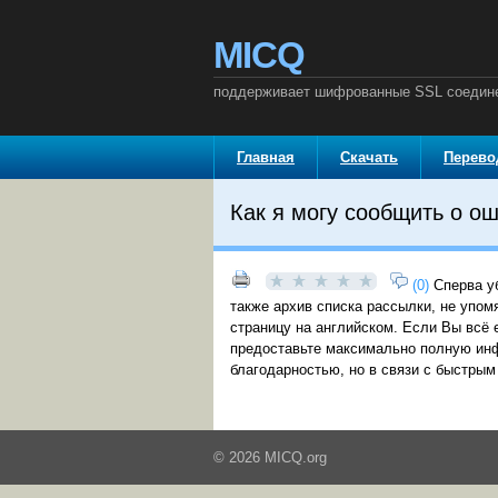
MICQ
поддерживает шифрованные SSL соедин
Главная
Скачать
Перев
Как я могу сообщить о о
(0)
Сперва у
также архив списка рассылки, не упом
страницу на английском. Если Вы всё 
предоставьте максимально полную инф
благодарностью, но в связи с быстрым
© 2026 MICQ.org