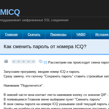
MICQ
поддерживает шифрованные SSL соединения
Главная
Скачать
Переводы
ЧАВО
История
Как сменить пароль от номера ICQ?
(0)
Рассмотрим как происходит смена парол
Запускаем программу, вводим номер ICQ и пароль
Сразу замечу, что галочку "Сохранить пароль" ставить строжайше за
Нажимаем "Подключится".
В нижней части окна контакт листа нажимаем кнопку со значком QIP 
В появившемся Главном меню выбираем пункт "Сменить пароль"
В окне смены пароля на номере ICQ указываем свой текущий пароль и
Чтобы не ошибиться при вводе нового пароля рекомендую поставить г