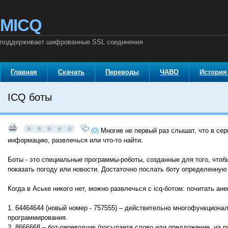
MICQ
поддерживает шифрованные SSL соединения
Главная
Скачать
Переводы
ЧАВО
История
ICQ боты
(0)
Многие не первый раз слышат, что в се
информацию, развлечься или что-то найти.
Боты - это специальные программы-роботы, созданные для того, чтобы
показать погоду или новости. Достаточно послать боту определенную 
Когда в Аське никого нет, можно развлечься с icq-ботом: почитать ан
1. 64464644 (новый номер - 757555) – действительно многофункцион
программирования.
2. 8666668 – бот-переводчик (посылаете слово или предложение, на р