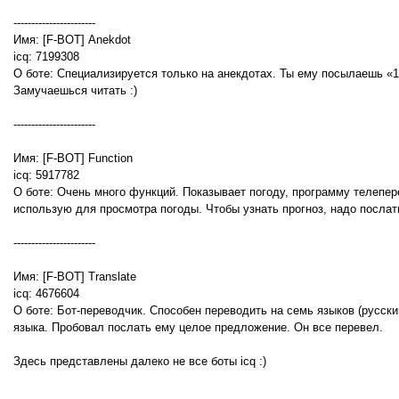
-----------------------
Имя: [F-BOT] Anekdot
icq: 7199308
О боте: Специализируется только на анекдотах. Ты ему посылаешь «1
Замучаешься читать :)
-----------------------
Имя: [F-BOT] Function
icq: 5917782
О боте: Очень много функций. Показывает погоду, программу телепере
использую для просмотра погоды. Чтобы узнать прогноз, надо послать
-----------------------
Имя: [F-BOT] Translate
icq: 4676604
О боте: Бот-переводчик. Способен переводить на семь языков (русски
языка. Пробовал послать ему целое предложение. Он все перевел.
Здесь представлены далеко не все боты icq :)