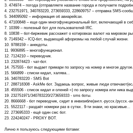
3. 474974 – погода (отправляете название города и получаете подробн
4. 232751971, 340783220, 273659333, 228609757 – отправка SMS-соо
5. 344095092 – информация об авиарейсах.
6. 47100848 – еще один многофункциональный бот, включающий в себ
7. 10399 – полезный бот для пользователей IRC.
8. 10838 – бот-биржевик расскажет о котировках валют на мировом ры
9. 7149342 – ICQ-бот, выдающий афоризмы на любой случай жизни.
10. 9788159 – анекдоты.
11. 9936895 – многофункционал.
12. 7124210 – переводчик.
13. 232874423 - чат-бот.
14. 757555 - бот выдает примари по запросу на номер и многое другое
15. 566899 - списки кидал, халява...
16. 340783220 - SMS Bot
17. 288718308 - AskMe бот. Задаешь вопрос, живые люди отвечают(ес
18. 455506 - список кидал и оленей =) по запросу номера или ника в
19. 232751971/340783220/273659333 - sms боты.
20. 8666668 - бот переводчик, сидит в инвизибле(англ.-русск./русск.-ан
21. 5522117 - раздаёт номерки раз в сутки.. 9-ти знаки, но красивые...
22. 273695333 - ещё один смс бот.
23. 224240247 - PROXY BOT.
Лично я пользуюсь следующими ботами: