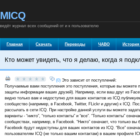
MICQ
ведёт журнал всех сообщений от и к пользователю
Главная
Скачать
Переводы
ЧАВО
История
Кто может увидеть, что я делаю, когда я по
(0)
Это зависит от поступлений:
Получаемые вами поступления это поступления, которые вы можете п
защиты информации ваших друзей). Например, если ваш друг из Faceb
видно только вам и недоступно для ваших контактов из ICQ.публикуе
сообщество (например, в Facebook, Twitter, FLickr и другие) к ICQ. 
рассылать в сети ICQ. При настройке данной услуги вы можете задат
варианты - “никто”, “только контакты” и “все”. “Только контакты” озн
сообществах, например, в Facebook. “Никто” означает, что только вы 
Facebook будут недоступны для ваших контактов из ICQ. “Все” означа
пользователям ICQ (не только вашим контактам) в вашем профиле I