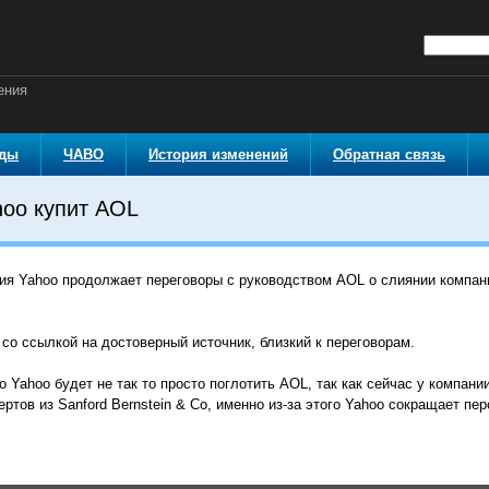
ения
оды
ЧАВО
История изменений
Обратная связь
hoo купит AOL
ия Yahoo продолжает переговоры с руководством AOL о слиянии компани
со ссылкой на достоверный источник, близкий к переговорам.
 Yahoo будет не так то просто поглотить AOL, так как сейчас у компани
ртов из Sanford Bernstein & Co, именно из-за этого Yahoo сокращает пе