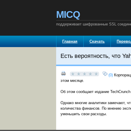
MICQ
поддерживает шифрованные SSL соедин
Главная
Скачать
Перев
Есть вероятность, что Ya
(0)
Корпорац
этом месяце.
Об этом сообщает издание TechCrunch 
Однако многие аналитики замечают, что
количества финансов. По мнению экспе
уменьшить свои расходы.