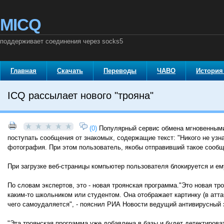
MICQ
поддерживает соединения через socks5
Главная
Скачать
Переводы
ЧАВО
История
ICQ рассылает нового "трояна"
(0)
Популярный сервис обмена мгновенными
поступать сообщения от знакомых, содержащие текст: "Никого не узна
фотография. При этом пользователь, якобы отправивший такое сообщ
При загрузке веб-страницы компьютер пользователя блокируется и ем
По словам экспертов, это - новая троянская программа."Это новая тро
каким-то школьником или студентом. Она отображает картинку (в атт
чего самоудаляется", - пояснил РИА Новости ведущий антивирусный 
"Эта троянская программа уже добавлена в базы и будет детектирова