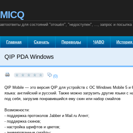
MICQ
автоответы для состояний "отошёл", "недоступен", ..., запрос и посылка
Главная
Скачать
Переводы
ЧАВО
История
QIP PDA Windows
(0)
QIP Mobile — это версия QIP для устройств с ОС Windows Mobile 5 
языка: английский и русский. Также можно загрузить другие языки 
под себя, загрузив понравившийся ему скин или набор смайлов
Возможности:
- поддержка протоколов Jabber и Mail.ru Агент;
- поддержка скинов;
- настройка шрифтов и цветов;
- анимированные смайлы;