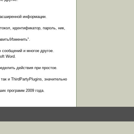
 расширенной информации.
окол, идентификатор, пароль, ник,
авить/Изменить".
 сообщений и многое другое.
ft Word.
ределить действия при простое.
ак и ThirdPartyPlugins, значительно
ших программ 2009 года.