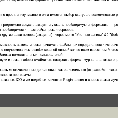
чно прост, внизу главного окна имеется выбор статуса с возможностью
 предложено создать аккаунт и указать необходимую информацию – прот
и необходимости - настройки прокси-серверов.
 другие ваши номера (аккаунты) - через меню "Учетные записи" &񗣂 "Доб
зможность автоматически принимать файлы при передаче, вести историю
с подчеркиванием ошибок красной линией как во всем известном Microso
йливых нежелательных пользователей.
звуки и темы, наборы смайликов, настроить формат журнала, а также оп
вить многочисленные дополнения, как официальные (от разработчиков), т
ожности программы.
рнативных ICQ и им подобных клиентов Pidgin вошел в список самых луч