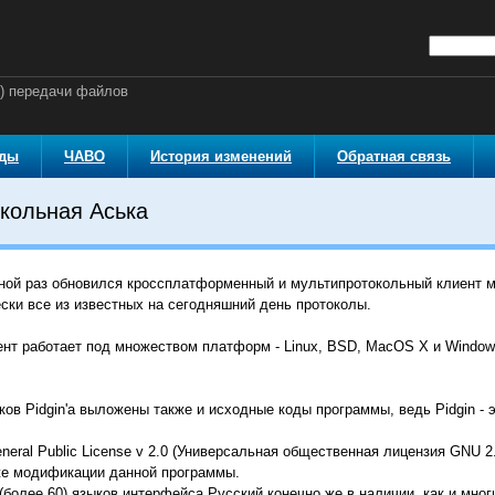
й) передачи файлов
оды
ЧАВО
История изменений
Обратная связь
окольная Аська
ной раз обновился кроссплатформенный и мультипротокольный клиент 
ески все из известных на сегодняшний день протоколы.
ент работает под множеством платформ - Linux, BSD, MacOS X и Windo
ков Pidgin'a выложены также и исходные коды программы, ведь Pidgin -
eral Public License v 2.0 (Универсальная общественная лицензия GNU 2.
же модификации данной программы.
более 60) языков интерфейса Русский конечно же в наличии, как и мног