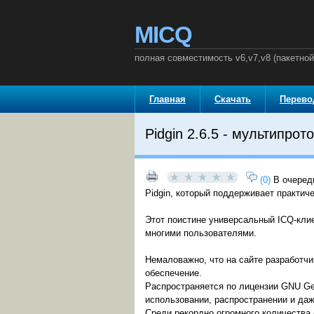
MICQ
полная совместимость v6,v7,v8 (пакетно
Главная
Скачать
Перев
Pidgin 2.6.5 - мультипрот
(0)
В очеред
Pidgin, который поддерживает практич
Этот поистине универсальный ICQ-кли
многими пользователями.
Немаловажно, что на сайте разработчи
обеспечение.
Распространяется по лицензии GNU Gen
использовании, распространении и да
Среди рекордно огромного количества (