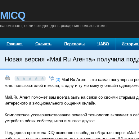
MICQ
напоминает, если сегодня день рождения пользователя
Главная
Скачать
Переводы
ЧАВО
История
Новая версия «Mail.Ru Агента» получила под
(0)
Mail.Ru Агент - это самая популярная р
млн. пользователей в месяц, в одну и ту же минуту онлайн одноврем
Mail.Ru Агент поможет вам всегда быть на связи со своими старыми 
интересного и эмоционального общения онлайн.
Комплексное усовершенствование речевой технологии включает в себ
устройств обоих собеседников и многое другое.
Поддержка протокола ICQ позволяет свободно общаться через «Mail.R
работать с новым функционалом, достаточно ввести свои UIN и парол