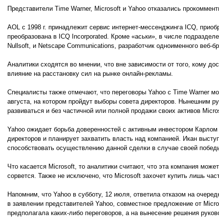
Представители Time Warner, Microsoft и Yahoo отказались прокомме
AOL с 1998 г. принадлежит сервис интернет-мессенджинга ICQ, приобре
преобразована в ICQ Incorporated. Кроме «аськи», в числе подразде
Nullsoft, и Netscape Communications, разработчик одноименного веб-б
Аналитики сходятся во мнении, что вне зависимости от того, кому д
влияние на расстановку сил на рынке онлайн-рекламы.
Специалисты также отмечают, что переговоры Yahoo с Time Warner мо
августа, на котором пройдут выборы совета директоров. Нынешним р
развиваться и без частичной или полной продажи своих активов Micros
Yahoo ожидает борьба доверенностей с активным инвестором Карлом И
директоров и планирует захватить власть над компанией. Икан высту
способствовать осуществлению данной сделки в случае своей победы
Что касается Microsoft, то аналитики считают, что эта компания мож
сорвется. Также не исключено, что Microsoft захочет купить лишь час
Напомним, что Yahoo в субботу, 12 июля, ответила отказом на очеред
в заявлении представителей Yahoo, совместное предложение от Micros
предполагала каких-либо переговоров, а на вынесение решения руков