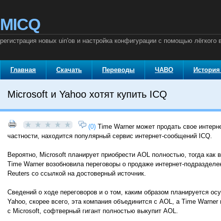
MICQ
регистрация новых uin'ов и настройка конфигурации с помощью лёгкого 
Главная
Скачать
Переводы
ЧАВО
История
Microsoft и Yahoo хотят купить ICQ
(0)
Time Warner может продать свое интерн
частности, находится популярный сервис интернет-сообщений ICQ.
Вероятно, Microsoft планирует приобрести AOL полностью, тогда как 
Time Warner возобновила переговоры о продаже интернет-подразделен
Reuters со ссылкой на достоверный источник.
Сведений о ходе переговоров и о том, каким образом планируется осу
Yahoo, скорее всего, эта компания объединится с AOL, а Time Warner
с Microsoft, софтверный гигант полностью выкупит AOL.