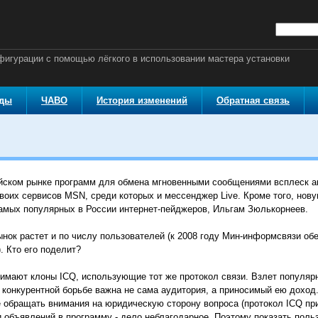
онфигурации с помощью лёгкого в использовании мастера установки
оды
ЧАВО
История изменений
Обратная связь
йском рынке программ для обмена мгновенными сообщениями всплеск акт
оих сервисов MSN, среди которых и мессенджер Live. Кроме того, новую
самых популярных в России интернет-пейджеров, Ильгам Зюлькорнеев.
нок растет и по числу пользователей (к 2008 году Мин-информсвязи обе
. Кто его поделит?
имают клоны ICQ, использующие тот же протокол связи. Взлет популярн
 конкурентной борьбе важна не сама аудитория, а приносимый ею доход.
е обращать внимания на юридическую сторону вопроса (протокол ICQ пр
ки объявлений в программу - дело неблагодарное. Поэтому показать п