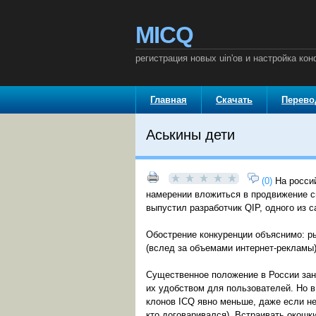
MICQ
регистрация новых uin'ов и настройка к
Главная
Скачать
Перев
Аськины дети
(0)
На росси
намерении вложиться в продвижение св
выпустил разработчик QIP, одного из 
Обострение конкуренции объяснимо: ры
(вслед за объемами интернет-рекламы)
Существенное положение в России зан
их удобством для пользователей. Но в
клонов ICQ явно меньше, даже если н
кто договаривался). Встраивать окош