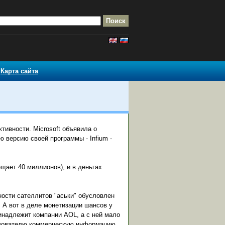
Карта сайта
ивности. Microsoft объявила о
 версию своей программы - Infium -
щает 40 миллионов), и в деньгах
ости сателлитов "аськи" обусловлен
 А вот в деле монетизации шансов у
инадлежит компании AOL, а с ней мало
ользователю коммерческую информацию