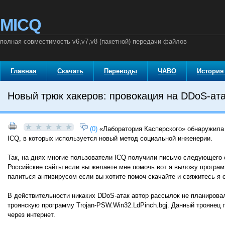
MICQ
полная совместимость v6,v7,v8 (пакетной) передачи файлов
Главная
Скачать
Переводы
ЧАВО
История
Новый трюк хакеров: провокация на DDoS-ат
(0)
«Лаборатория Касперского» обнаружила
ICQ, в которых используется новый метод социальной инженерии.
Так, на днях многие пользователи ICQ получили письмо следующего 
Российские сайты если вы желаете мне помочь вот я выложу програ
палиться антивирусом если вы хотите помоч скачайте и свяжитесь я с
В действительности никаких DDoS-атак автор рассылок не планирова
троянскую программу Trojan-PSW.Win32.LdPinch.bgj. Данный троянец
через интернет.