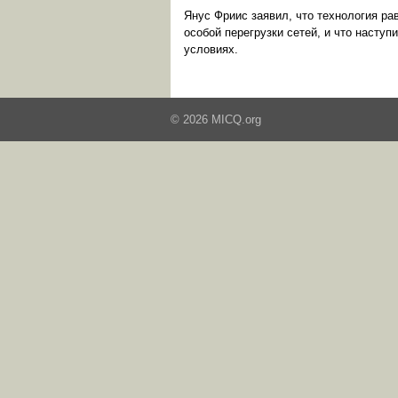
Янус Фриис заявил, что технология ра
особой перегрузки сетей, и что насту
условиях.
© 2026 MICQ.org