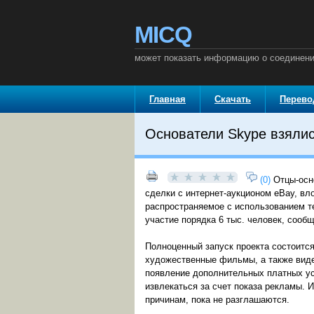
MICQ
может показать информацию о соединени
Главная
Скачать
Перев
Основатели Skype взялис
(0)
Отцы-осно
сделки с интернет-аукционом eBay, вл
распространяемое с использованием те
участие порядка 6 тыс. человек, сообщ
Полноценный запуск проекта состоитс
художественные фильмы, а также виде
появление дополнительных платных ус
извлекаться за счет показа рекламы. 
причинам, пока не разглашаются.