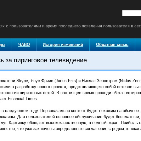
ях с пользователями и время последнего появления пользователя в сет
оды
ЧАВО
История изменений
Обратная связь
ь за пиринговое телевидение
ватели Skype, Янус Фриис (Janus Friis) и Никлас Зеннстром (Niklas Zenn
ожили в разработку нового проекта, представляющего собой сетевое вы
хнологии пиринговых сетей. В настоящее время проходит бета-тестиров
ает Financial Times.
я в следующем году. Первоначально контент будет похожим на обычное
оклипы. Для пользователей основное обслуживание будет бесплатным,
луг. Картинку обещают высококачественную, в полный экран. Прибыль о
Известно, что уже заключены определенные соглашения с рядом телекан