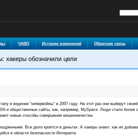
оды
ЧАВО
История изменений
Обратная связь
ы: хакеры обозначили цели
тапу в ведении "кибервойны" в 2007 году. На этот раз они выберут сво
N и общественные сайты, как, например, MySpace. Люди стали более 
мают новые способы совершения мошенничества.
ощренными. Все дело кроется в деньгах. А хакеры знают, как их добыват
ейся в области безопасности Интернета.