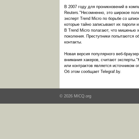
В 2007 году для проникновений в комп
Reuters."Несомненно, это широкое пол
эксперт Trend Micro по борьбе со шп
которые тайно записывают их пароли 
В Trend Micro полагают, что мишенью 
поколения. Преступники попытаются об
контакты.
Новая версия популярного веб-браузера
внимания хакеров, считают эксперты.
или контрактов является источником о
Об этом сообщает Telegraf.by.
© 2026 MICQ.org