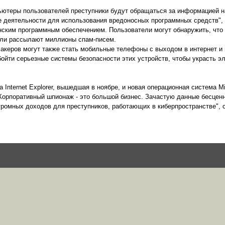
ьютеры пользователей преступники будут обращаться за информацией на
е деятельности для использования вредоносных программных средств",
ионским программным обеспечением. Пользователи могут обнаружить, чт
или рассылают миллионы спам-писем.
хакеров могут также стать мобильные телефоны с выходом в интернет и
ойти серьезные системы безопасности этих устройств, чтобы украсть э
 Internet Explorer, вышедшая в ноябре, и новая операционная система Mi
"Корпоративный шпионаж - это большой бизнес. Зачастую данные бесцен
громных доходов для преступников, работающих в киберпространстве", 