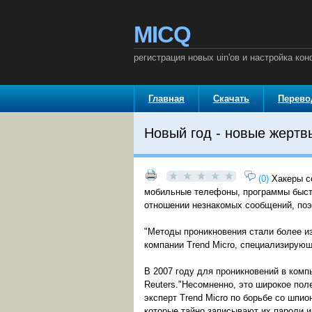
MICQ
регистрация новых uin'ов и настройка к
Главная
Скачать
Перев
Новый год - новые жертв
(0)
Хакеры с
мобильные телефоны, программы быстр
отношении незнакомых сообщений, по
"Методы проникновения стали более из
компании Trend Micro, специализирующ
В 2007 году для проникновений в комп
Reuters."Несомненно, это широкое пол
эксперт Trend Micro по борьбе со шп
которые тайно записывают их пароли 