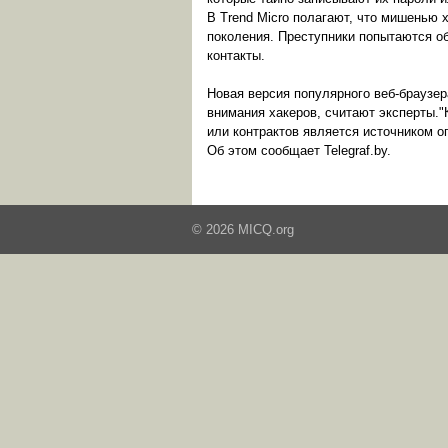
В Trend Micro полагают, что мишенью 
поколения. Преступники попытаются об
контакты.
Новая версия популярного веб-браузера
внимания хакеров, считают эксперты.
или контрактов является источником о
Об этом сообщает Telegraf.by.
© 2026 MICQ.org