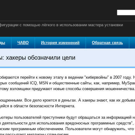
онфигурации с помощью лёгкого в использовании мастера установки
оды
ЧАВО
История изменений
Обратная связь
ы: хакеры обозначили цели
обираются перейти к новому этапу в ведении "кибервойны" в 2007 году. 
ых сообщений ICQ, MSN и общественные сайты, как, например, MySpac
этому взломщики придумают новые способы совершения мошенничества
ощренными. Все дело кроется в деньгах. А хакеры знают, как их добыват
ейся в области безопасности Интернета.
ьютеры пользователей преступники будут обращаться за информацией на
е деятельности для использования вредоносных программных средств",
ионским программным обеспечением. Пользователи могут обнаружить, чт
или рассылают миллионы спам-писем.