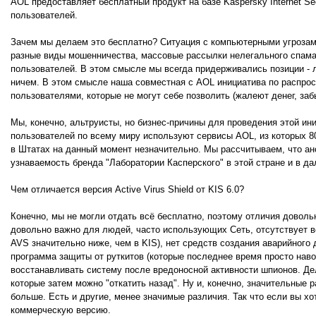
AOL предоставляет бесплатный продукт на базе Kaspersky Internet Se
пользователей.
Зачем мы делаем это бесплатно? Ситуация с компьютерными угрозам
разные виды мошенничества, массовые рассылки нелегального спам
пользователей. В этом смысле мы всегда придерживались позиции 
ничем. В этом смысле наша совместная с AOL инициатива по распрост
пользователями, которые не могут себе позволить (жалеют денег, з
Мы, конечно, альтруисты, но бизнес-причины для проведения этой ин
пользователей по всему миру используют сервисы AOL, из которых 8
в Штатах на данный момент незначительно. Мы рассчитываем, что а
узнаваемость бренда "Лаборатории Касперского" в этой стране и в д
Чем отличается версия Active Virus Shield от KIS 6.0?
Конечно, мы не могли отдать всё бесплатно, поэтому отличия доволь
довольно важно для людей, часто использующих Сеть, отсутствует вс
AVS значительно ниже, чем в KIS), нет средств создания аварийного
программа защиты от руткитов (которые последнее время просто наво
восстанавливать систему после вредоносной активности шпионов. Де
которые затем можно "откатить назад". Ну и, конечно, значительные 
больше. Есть и другие, менее значимые различия. Так что если вы х
коммерческую версию.