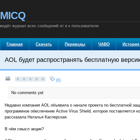
MICQ
ведёт журнал всех сообщений от и к пользователю
Главная
Скачать
Переводы
ЧАВО
История
AOL будет распространять бесплатную верси
(0)
No comments yet
Недавно компания AOL объявила о начале проекта по бесплатной защи
программное обеспечение Active Virus Shield, которое поставляется 
рассказала Наталья Касперская.
В чём смысл акции?