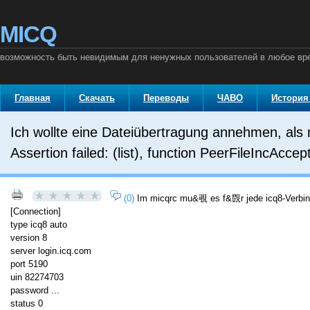
MICQ
возможность быть невидимым для ненужных пользователей в любое вр
Главная
Скачать
Переводы
ЧАВО
История
Ich wollte eine Dateiübertragung annehmen, als
Assertion failed: (list), function PeerFileIncAccep
(0)
Im micqrc mu&覗 es f&覴r jede icq8-Verbind
[Connection]
type icq8 auto
version 8
server login.icq.com
port 5190
uin 82274703
password ...
status 0