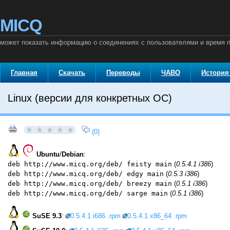
MICQ
может показать информацию о соединениях с пользователями и время п
Главная
Скачать
Переводы
ЧАВО
История
Linux (версии для конкретных ОС)
(0)
Ubuntu
/
Debian
:
deb http://www.micq.org/deb/ feisty main
(
0.5.4.1 i386
)
deb http://www.micq.org/deb/ edgy main
(
0.5.3 i386
)
deb http://www.micq.org/deb/ breezy main
(
0.5.1 i386
)
deb http://www.micq.org/deb/ sarge main
(
0.5.1 i386
)
SuSE 9.3
:
0.5.4.1 i686 .rpm
0.5.4.1 x86_64 .rpm