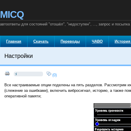
MICQ
автоответы для состояний "отошёл", "недоступен", ..., запрос и посылка
Главная
Скачать
Переводы
ЧАВО
История
Настройки
(0)
Все настраиваемые опции поделены на пять разделов. Рассмотрим их
(слежение за ошибками), включить вибросигнал, историю, а также пом
оперативной памяти;