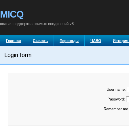
MICQ
полная поддержка прямых соединений v8
Главная
Скачать
Переводы
ЧАВО
История
Login form
User name:
Password:
Remember m