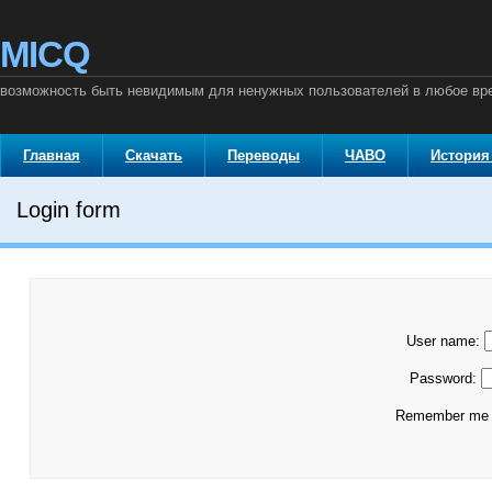
MICQ
возможность быть невидимым для ненужных пользователей в любое вр
Главная
Скачать
Переводы
ЧАВО
История
Login form
User name:
Password:
Remember m