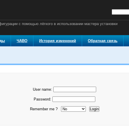
онфигурации с помощью лёгкого в использовании мастера установки
оды
ЧАВО
История изменений
Обратная связь
User name:
Password:
Remember me ?