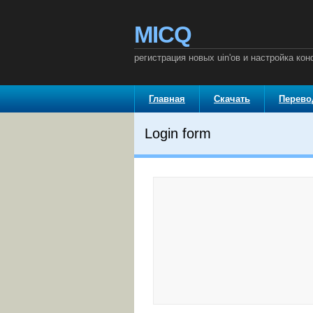
MICQ
регистрация новых uin'ов и настройка к
Главная
Скачать
Перев
Login form