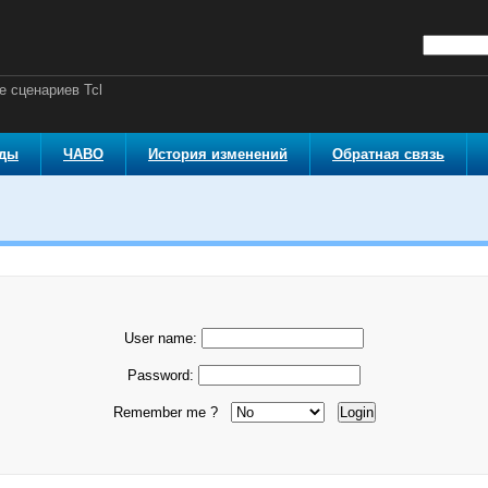
 сценариев Tcl
оды
ЧАВО
История изменений
Обратная связь
User name:
Password:
Remember me ?