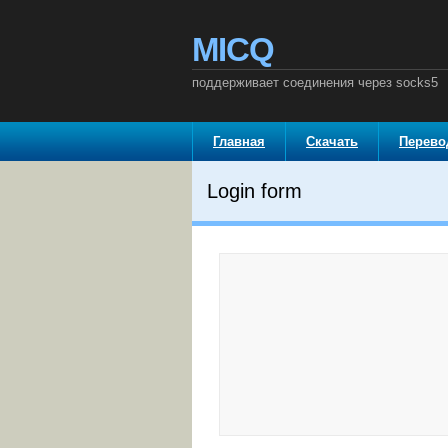
MICQ
поддерживает соединения через socks5
Главная
Скачать
Перев
Login form