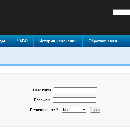
оды
ЧАВО
История изменений
Обратная связь
User name:
Password:
Remember me ?