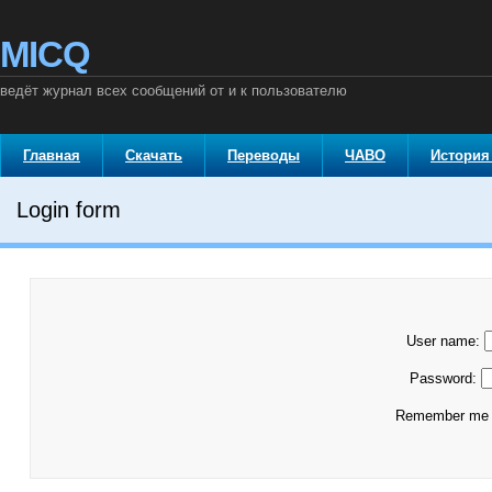
MICQ
ведёт журнал всех сообщений от и к пользователю
Главная
Скачать
Переводы
ЧАВО
История
Login form
User name:
Password:
Remember m