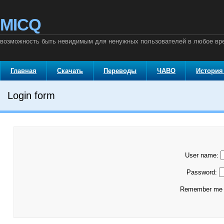
MICQ
возможность быть невидимым для ненужных пользователей в любое вр
Главная
Скачать
Переводы
ЧАВО
История
Login form
User name:
Password:
Remember m