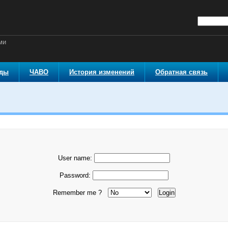
ми
оды
ЧАВО
История изменений
Обратная связь
User name:
Password:
Remember me ?