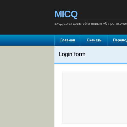
MICQ
вход со старым v6 и новым v8 протокола
Главная
Скачать
Перев
Login form