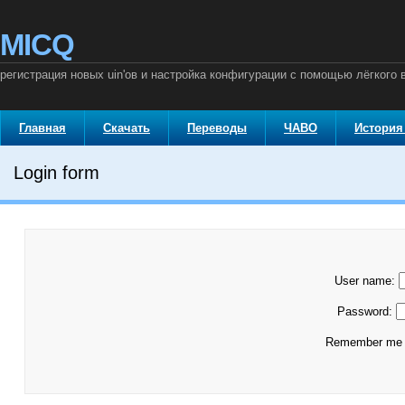
MICQ
регистрация новых uin'ов и настройка конфигурации с помощью лёгкого 
Главная
Скачать
Переводы
ЧАВО
История
Login form
User name:
Password:
Remember m