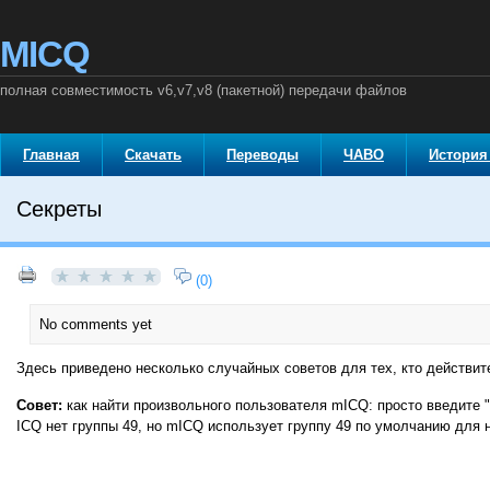
MICQ
полная совместимость v6,v7,v8 (пакетной) передачи файлов
Главная
Скачать
Переводы
ЧАВО
История
Секреты
(0)
No comments yet
Здесь приведено несколько случайных советов для тех, кто действит
Совет:
как найти произвольного пользователя mICQ: просто введите "
ICQ нет группы 49, но mICQ использует группу 49 по умолчанию для 