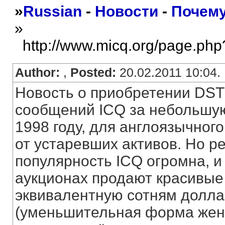
»
Russian
-
Новости
-
Почему
»
http://www.micq.org/page.php
Author:
,
Posted:
20.02.2011 10:04.
Новость о приобретении DST
сообщений ICQ за небольшую 
1998 году, для англоязычног
от устаревших активов. Но р
популярность ICQ огромна, и
аукционах продают красивые
эквивалентную сотням доллар
(уменьшительная форма женск