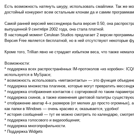
Есть возможность натянуть шкуру, использовать смайлики. Так же мож
достойный конкурент всем остальным клонам да и самим программам
Самой ранней версией мессенджера была версия 0.50, она распространя
выпущенной 9 сентября 2002 года, она стала платной.
В настоящий момент Cerulean Studios предлагает 2 версии программы: Tril
Версия Free является бесплатной, но в ней отсутствуют некоторые ф
Кроме того, Trillian явно не страдает избытком веса, что также немал
Возможности:
* поддержка всех распространённых IM-протоколов «из коробки»: ICQ/
используется в MySpace;
* возможность использовать «метаконтакты» — это функция объедине
* поддержка множества плагинов, которые могут превратить мессендж
* поддержка отображения контактов с сортировкой по таким параметра
* поддержка скинов, а также изменения цветовой палитры существующе
* отображение аватар 4–х размеров (от мелких до просто огромных), 
как папки в Windows — очень красиво и, оказывается, удобно!
* история сообщений — тут ее можно смотреть по календарю, смотрет
* поддержка голосового и видеообщения;
* поддержка многопрофильности.
* Поддержка Widgets