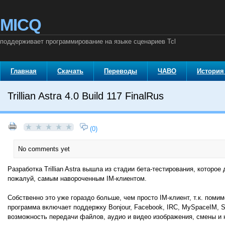
MICQ
поддерживает программирование на языке сценариев Tcl
Главная
Скачать
Переводы
ЧАВО
История
Trillian Astra 4.0 Build 117 FinalRus
(0)
No comments yet
Разработка Trillian Astra вышла из стадии бета-тестирования, которо
пожалуй, самым навороченным IM-клиентом.
Собственно это уже гораздо больше, чем просто IM-клиент, т.к. помим
программа включает поддержку Bonjour, Facebook, IRC, MySpaceIM, Sk
возможность передачи файлов, аудио и видео изображения, смены и н