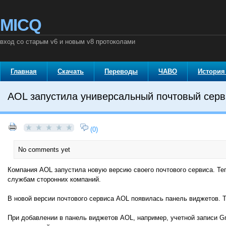
MICQ
вход со старым v6 и новым v8 протоколами
Главная
Скачать
Переводы
ЧАВО
История
AOL запустила универсальный почтовый серв
(0)
No comments yet
Компания AOL запустила новую версию своего почтового сервиса. Те
службам сторонних компаний.
В новой версии почтового сервиса AOL появилась панель виджетов. 
При добавлении в панель виджетов AOL, например, учетной записи G