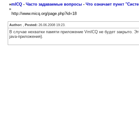
»
mICQ
-
Часто задаваемые вопросы
-
Что означает пункт "Сист
»
http://www.micq.org/page.php?id=18
Author:
,
Posted:
26.06.2008 19:23.
В случае нехватки памяти приложение VmICQ не будет закрыто. Это 
java-приложения).