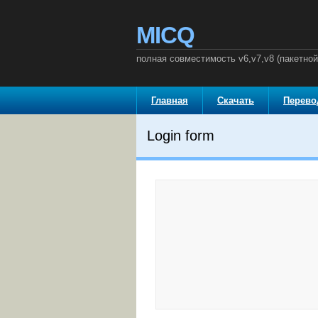
MICQ
полная совместимость v6,v7,v8 (пакетно
Главная
Скачать
Перев
Login form