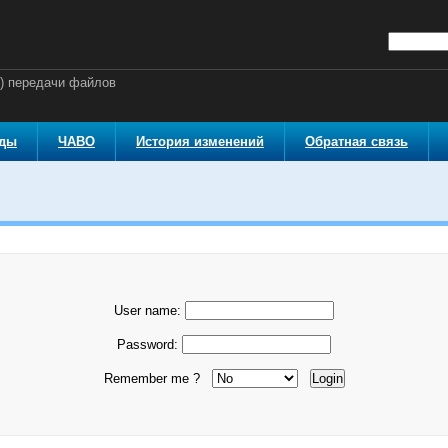
й) передачи файлов
оды
ЧАВО
История изменений
Обратная связь
User name:
Password:
Remember me ?