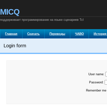
MICQ
поддерживает программирование на языке сценариев Tcl
Главная
Скачать
Переводы
ЧАВО
История
Login form
User name:
Password:
Remember m