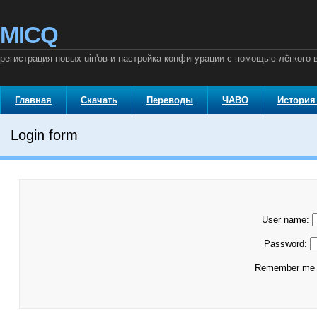
MICQ
регистрация новых uin'ов и настройка конфигурации с помощью лёгкого 
Главная
Скачать
Переводы
ЧАВО
История
Login form
User name:
Password:
Remember m