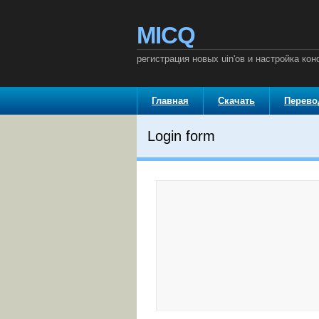
MICQ
регистрация новых uin'ов и настройка к
Главная
Скачать
Перев
Login form