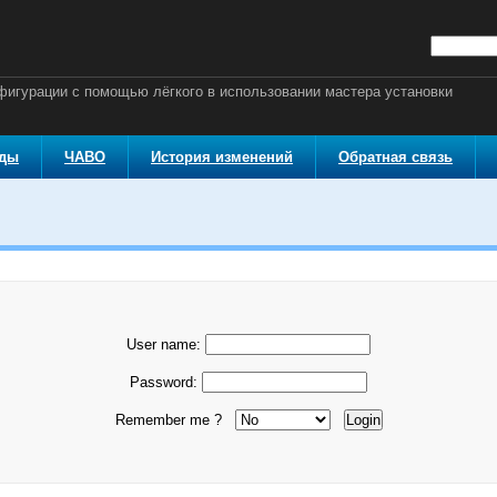
онфигурации с помощью лёгкого в использовании мастера установки
оды
ЧАВО
История изменений
Обратная связь
User name:
Password:
Remember me ?