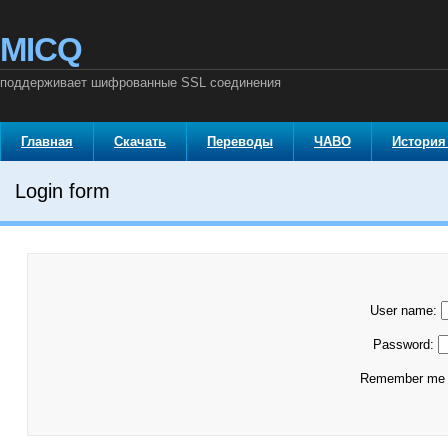
MICQ
поддерживает шифрованные SSL соединения
Главная
Скачать
Переводы
ЧАВО
История
Login form
User name:
Password:
Remember m