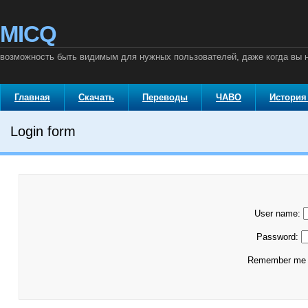
MICQ
возможность быть видимым для нужных пользователей, даже когда вы
Главная
Скачать
Переводы
ЧАВО
История
Login form
User name:
Password:
Remember m