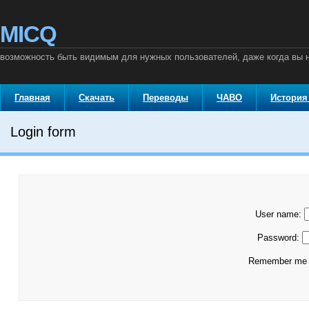
MICQ
возможность быть видимым для нужных пользователей, даже когда вы
Главная
Скачать
Переводы
ЧАВО
История
Login form
User name:
Password:
Remember m