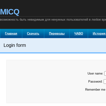
MICQ
возможность быть невидимым для ненужных пользователей в любое вр
Главная
Скачать
Переводы
ЧАВО
История
Login form
User name:
Password:
Remember m