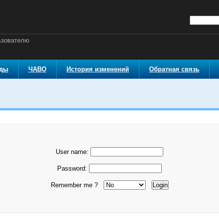
ьзователю
оды
ЧАВО
История изменений
Обратная связь
User name:
Password:
Remember me ?