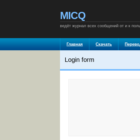
MICQ
ведёт журнал всех сообщений от и к пол
Главная
Скачать
Перев
Login form