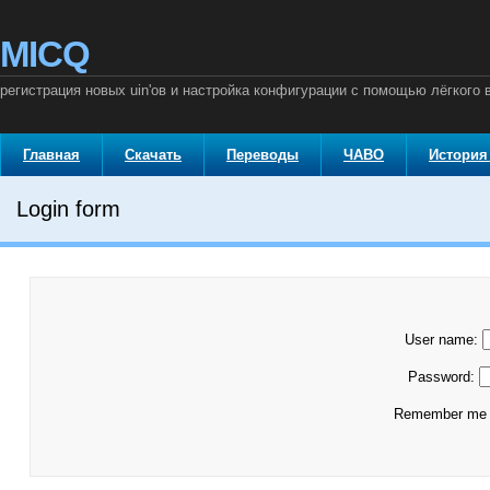
MICQ
регистрация новых uin'ов и настройка конфигурации с помощью лёгкого 
Главная
Скачать
Переводы
ЧАВО
История
Login form
User name:
Password:
Remember m