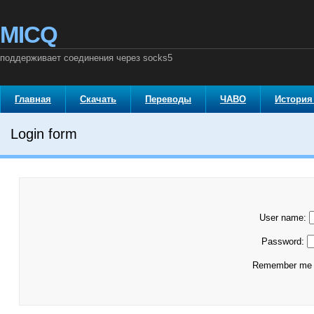
MICQ
поддерживает соединения через socks5
Главная
Скачать
Переводы
ЧАВО
История
Login form
User name:
Password:
Remember m