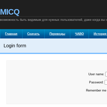
MICQ
возможность быть видимым для нужных пользователей, даже когда вы
Главная
Скачать
Переводы
ЧАВО
История
Login form
User name:
Password:
Remember m