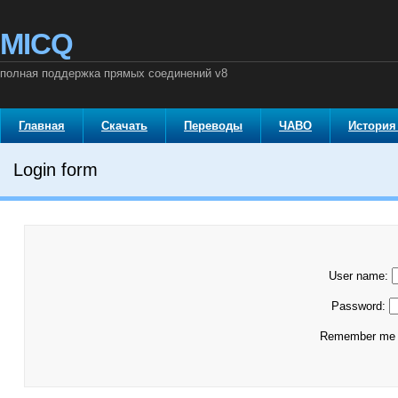
MICQ
полная поддержка прямых соединений v8
Главная
Скачать
Переводы
ЧАВО
История
Login form
User name:
Password:
Remember m