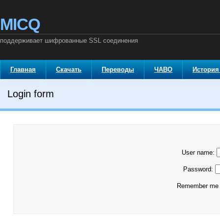
MICQ
поддерживает шифрованные SSL соединения
Главная
Скачать
Переводы
ЧАВО
История
Login form
User name:
Password:
Remember m